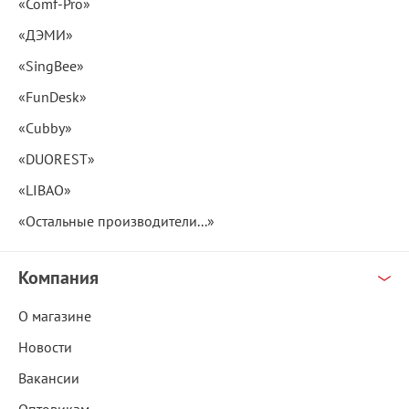
«Comf-Pro»
«ДЭМИ»
«SingBee»
«FunDesk»
«Cubby»
«DUOREST»
«LIBAO»
«Остальные производители...»
Компания
О магазине
Новости
Вакансии