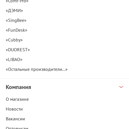
«Comf-Pro»
«ДЭМИ»
«SingBee»
«FunDesk»
«Cubby»
«DUOREST»
«LIBAO»
«Остальные производители...»
Компания
О магазине
Новости
Вакансии
Оптовикам