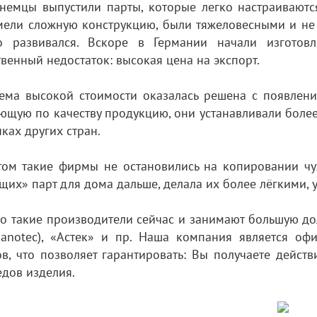
 немцы выпустили парты, которые легко настраиваютс
мели сложную конструкцию, были тяжеловесными и не
о развивался. Вскоре в Германии начали изготов
венный недостаток: высокая цена на экспорт.
ема высокой стоимости оказалась решена с появлени
ающую по качеству продукцию, они устанавливали боле
ках других стран.
том такие фирмы не остановились на копировании чу
щих» парт для дома дальше, делала их более лёгкими
о такие производители сейчас и занимают большую до
Nanotec), «Астек» и пр. Наша компания является о
в, что позволяет гарантировать: Вы получаете дейст
дов изделия.