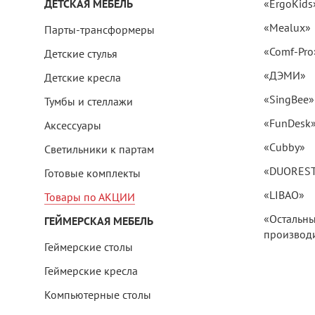
ДЕТСКАЯ МЕБЕЛЬ
«ErgoKids
«Mealux»
Парты-трансформеры
«Comf-Pro
Детские стулья
«ДЭМИ»
Детские кресла
«SingBee»
Тумбы и стеллажи
«FunDesk
Аксессуары
«Cubby»
Светильники к партам
«DUORES
Готовые комплекты
«LIBAO»
Товары по АКЦИИ
«Остальн
ГЕЙМЕРСКАЯ МЕБЕЛЬ
производи
Геймерские столы
Геймерские кресла
Компьютерные столы