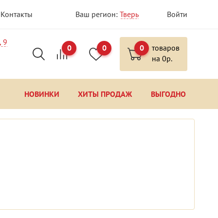
Контакты
Ваш регион:
Тверь
Войти
, 9
0
0
0
товаров
на
0
р.
НОВИНКИ
ХИТЫ ПРОДАЖ
ВЫГОДНО