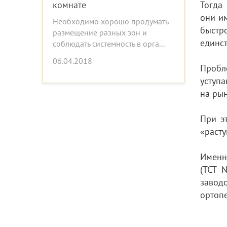
комнате
Тогда
они и
Необходимо хорошо продумать
быстр
размещение разных зон и
единст
соблюдать системность в орга...
06.04.2018
Пробл
уступ
на рын
При э
«расту
Именн
(TCT 
заводо
ортопе